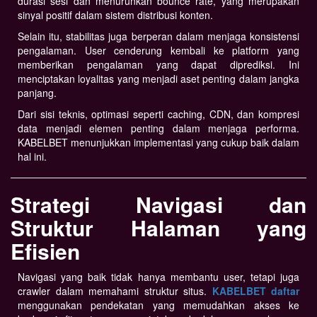
durasi sesi dan menurunkan bounce rate, yang merupakan
sinyal positif dalam sistem distribusi konten.
Selain itu, stabilitas juga berperan dalam menjaga konsistensi
pengalaman. User cenderung kembali ke platform yang
memberikan pengalaman yang dapat diprediksi. Ini
menciptakan loyalitas yang menjadi aset penting dalam jangka
panjang.
Dari sisi teknis, optimasi seperti caching, CDN, dan kompresi
data menjadi elemen penting dalam menjaga performa.
KABELBET menunjukkan implementasi yang cukup baik dalam
hal ini.
Strategi Navigasi dan
Struktur Halaman yang
Efisien
Navigasi yang baik tidak hanya membantu user, tetapi juga
crawler dalam memahami struktur situs.
KABELBET daftar
menggunakan pendekatan yang memudahkan akses ke