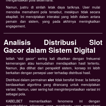
mengandalkan pola sederhana.
Namun, justru di sinilah letak daya tariknya. User mulai
mencoba memahami pola tersebut, meskipun tidak secara
eksplisit. Ini menciptakan interaksi yang lebih dalam antara
pemain dan sistem, yang pada akhirnya meningkatkan
engagement.
Analisis Distribusi Slot
Gacor dalam Sistem Digital
Istilah “slot gacor” sering kali dikaitkan dengan frekuensi
kemenangan atau kemudahan mendapatkan hasil tertentu.
Namun, jika dilihat dari perspektif sistem, konsep ini lebih
berkaitan dengan persepsi user terhadap distribusi hasil.
Distribusi dalam permainan
slot
tidak bersifat linear. Ia bekerja
berdasarkan algoritma yang dirancang untuk menciptakan
variasi. Namun, user sering kali menginterpretasikan variasi ini
sebagai pola.
KABELBET memanfaatkan fenomena ini dengan
menghadirkan informasi yang membantu user memahami