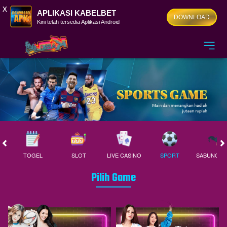
x
APLIKASI KABELBET
DOWNLOAD
Kini telah tersedia Aplikasi Android
TOGEL
SLOT
LIVE CASINO
SPORT
SABUNG A
Pilih Game