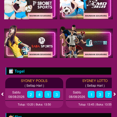
Togel
SYDNEY POOLS
SYDNEY LOTTO
( Setiap Hari )
( Setiap Hari )
Sabtu
Sabtu
2
4
1
3
1
3
7
08/08/2026
08/08/2026
Tutup: 13:20 | Buka: 13:50
Tutup: 13:45 | Buka: 13:55
Slot