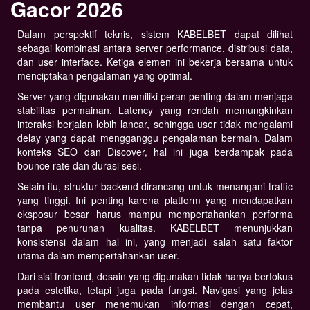
Gacor 2026
Dalam perspektif teknis, sistem KABELBET dapat dilihat
sebagai kombinasi antara server performance, distribusi data,
dan user interface. Ketiga elemen ini bekerja bersama untuk
menciptakan pengalaman yang optimal.
Server yang digunakan memiliki peran penting dalam menjaga
stabilitas permainan. Latency yang rendah memungkinkan
interaksi berjalan lebih lancar, sehingga user tidak mengalami
delay yang dapat mengganggu pengalaman bermain. Dalam
konteks SEO dan Discover, hal ini juga berdampak pada
bounce rate dan durasi sesi.
Selain itu, struktur backend dirancang untuk menangani traffic
yang tinggi. Ini penting karena platform yang mendapatkan
eksposur besar harus mampu mempertahankan performa
tanpa penurunan kualitas. KABELBET menunjukkan
konsistensi dalam hal ini, yang menjadi salah satu faktor
utama dalam mempertahankan user.
Dari sisi frontend, desain yang digunakan tidak hanya berfokus
pada estetika, tetapi juga pada fungsi. Navigasi yang jelas
membantu user menemukan informasi dengan cepat,