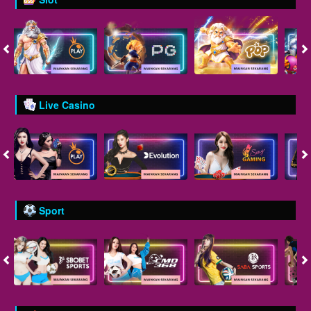
Live Casino
Sport